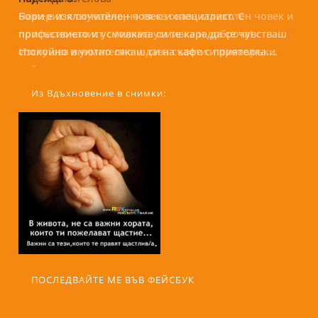
Бори е изключителен човек и специалист. С
присъствието и усмивката си те кара да се чувстваш
спокойно и уютно сякаш си на кафе с приятелка....
Из Вдъхновение в снимки:
ПОСЛЕДВАЙТЕ МЕ ВЪВ ФЕЙСБУК