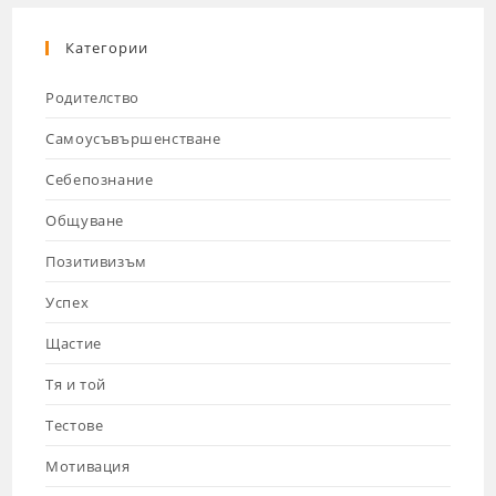
Категории
Родителство
Самоусъвършенстване
Себепознание
Общуване
Позитивизъм
Успех
Щастие
Тя и той
Тестове
Мотивация