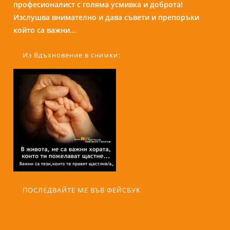
професионалист с голяма усмивка и доброта!
присъствието и усмивката си те кара да се чувстваш
Изслушва внимателно и дава съвети и препоръки
спокойно и уютно сякаш си на кафе с приятелка....
който са важни...
Из Вдъхновение в снимки:
ПОСЛЕДВАЙТЕ МЕ ВЪВ ФЕЙСБУК