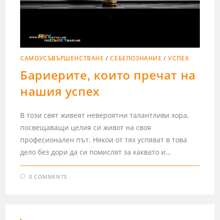
САМОУСЪВЪРШЕНСТВАНЕ
/
СЕБЕПОЗНАНИЕ
/
УСПЕХ
Бариерите, които пречат на
нашия успех
В този свят живеят невероятни талантливи хора,
посвещаващи целия си живот на своя
професионален път. Някои от тях успяват в това
дело без дори да си помислят за каквато и…
0 COMMENTS