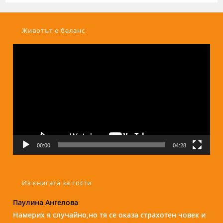
Животът е баланс
Видео
00:00
04:28
Из книгата за гости
Паулина Ангелова
Надежда Б.
Намерих я случайно,но тя се оказа страхотен човек и
Бори е изключителен човек и специалист. С