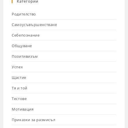
Категории
Родителство
Самоусъвършенстване
Себепознание
Общуване
Позитивизъм
Успех
Щастие
Тя и той
Тестове
Мотивация
Приказки за размисъл