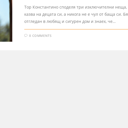
Toр Константино споделя три изключителни неща, 
казва на децата си, а никога не е чул от баща си. Бя
отгледан в любящ и сигурен дом и знаех, че…
0 COMMENTS