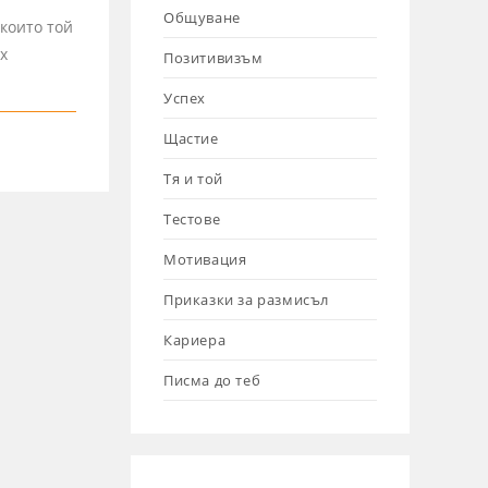
Общуване
които той
х
Позитивизъм
Успех
Щастие
Тя и той
Тестове
Мотивация
Приказки за размисъл
Кариера
Писма до теб