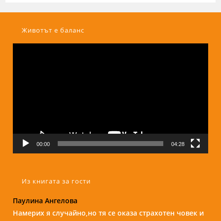
Животът е баланс
Видео
00:00
04:28
Из книгата за гости
Паулина Ангелова
Надежда Б.
Намерих я случайно,но тя се оказа страхотен човек и
Бори е изключителен човек и специалист. С