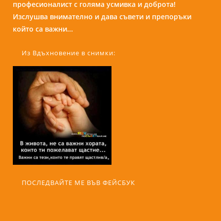
професионалист с голяма усмивка и доброта!
присъствието и усмивката си те кара да се чувстваш
Изслушва внимателно и дава съвети и препоръки
спокойно и уютно сякаш си на кафе с приятелка....
който са важни...
Из Вдъхновение в снимки:
ПОСЛЕДВАЙТЕ МЕ ВЪВ ФЕЙСБУК