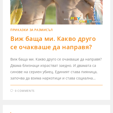
ПРИКАЗКИ ЗА РАЗМИСЪЛ
Виж баща ми. Какво друго
се очакваше да направя?
Виж баща ми. Какво друго се очакваше да направя?
Двама близнаци израстват заедно. И двамата са
синове на сериен убиец. Единият става пияница,
започва да взима наркотици и става социална…
0 COMMENTS