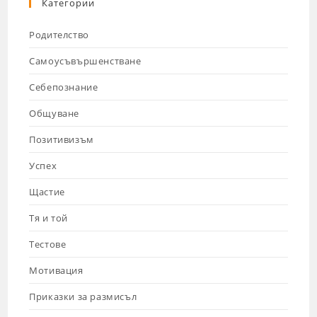
Категории
Родителство
Самоусъвършенстване
Себепознание
Общуване
Позитивизъм
Успех
Щастие
Тя и той
Тестове
Мотивация
Приказки за размисъл