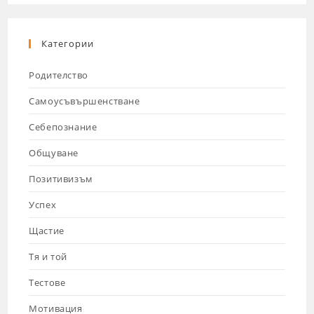
Категории
Родителство
Самоусъвършенстване
Себепознание
Общуване
Позитивизъм
Успех
Щастие
Тя и той
Тестове
Мотивация