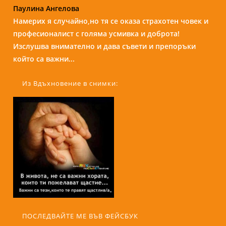
Паулина Ангелова
Надежда Б.
Намерих я случайно,но тя се оказа страхотен човек и
Бори е изключителен човек и специалист. С
професионалист с голяма усмивка и доброта!
присъствието и усмивката си те кара да се чувстваш
Изслушва внимателно и дава съвети и препоръки
спокойно и уютно сякаш си на кафе с приятелка....
който са важни...
Из Вдъхновение в снимки:
ПОСЛЕДВАЙТЕ МЕ ВЪВ ФЕЙСБУК