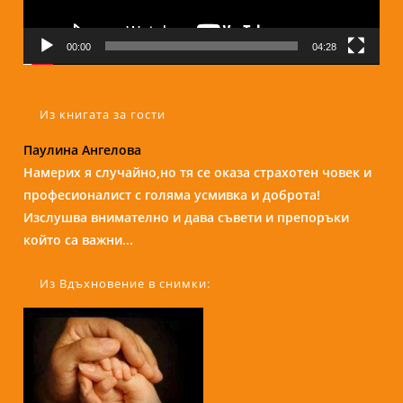
00:00
04:28
Из книгата за гости
Надежда Б.
Бори е изключителен човек и специалист. С
присъствието и усмивката си те кара да се чувстваш
спокойно и уютно сякаш си на кафе с приятелка....
Из Вдъхновение в снимки: