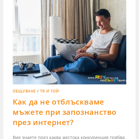
ОБЩУВАНЕ
/
ТЯ И ТОЙ
Как да не отблъскваме
мъжете при запознанство
през интернет?
Вие знаете през каква жестока конкуренция трябва