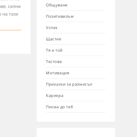
Общуване
ве, силни
о на тази
Позитивизъм
Успех
Щастие
Тя и той
Тестове
Мотивация
Приказки за размисъл
Кариера
Писма до теб