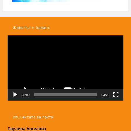
Животът е баланс
Видео
00:00
04:28
Из книгата за гости
Паулина Ангелова
Надежда Б.