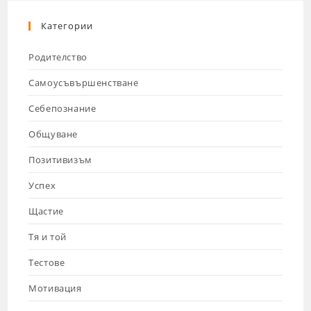
Категории
Родителство
Самоусъвършенстване
Себепознание
Общуване
Позитивизъм
Успех
Щастие
Тя и той
Тестове
Мотивация