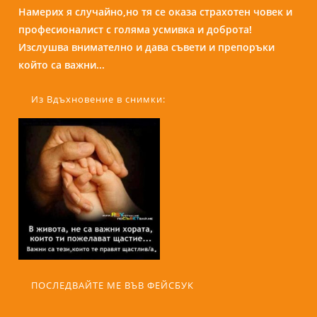
Намерих я случайно,но тя се оказа страхотен човек и
Бори е изключителен човек и специалист. С
професионалист с голяма усмивка и доброта!
присъствието и усмивката си те кара да се чувстваш
Изслушва внимателно и дава съвети и препоръки
спокойно и уютно сякаш си на кафе с приятелка....
който са важни...
Из Вдъхновение в снимки:
ПОСЛЕДВАЙТЕ МЕ ВЪВ ФЕЙСБУК