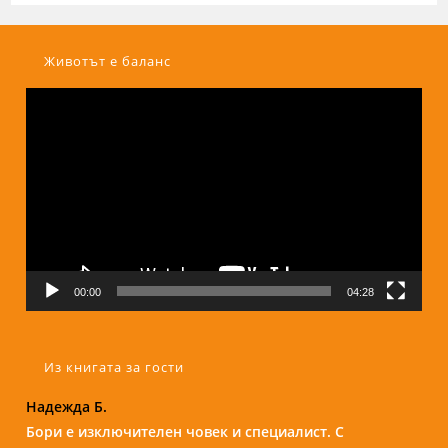
Животът е баланс
Видео
00:00
04:28
Из книгата за гости
Надежда Б.
Любов Андонова
Бори е изключителен човек и специалист. С
Посетих Бори в труден за мен момент по препоръка