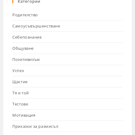
Категории
Родителство
Самоусъвършенстване
Себепознание
Общуване
Позитивизъм
Успех
Щастие
Тя и той
Тестове
Мотивация
Приказки за размисъл