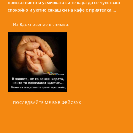
присъствието и усмивката си те кара да се чувстваш
на приятел. Беше много отзивчива, разбрана, бързо
спокойно и уютно сякаш си на кафе с приятелка....
намерихме общ език. Помогна ми да видя някои
грешки...
Из Вдъхновение в снимки:
ПОСЛЕДВАЙТЕ МЕ ВЪВ ФЕЙСБУК