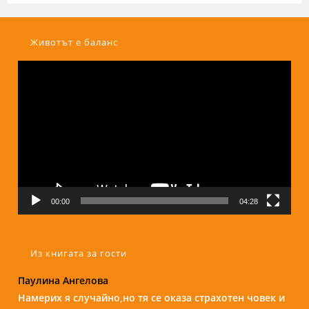
Животът е баланс
Видео
00:00
04:28
Из книгата за гости
Паулина Ангелова
Надежда Б.
Намерих я случайно,но тя се оказа страхотен човек и
Бори е изключителен човек и специалист. С