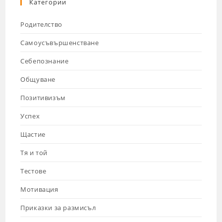
Категории
Родителство
Самоусъвършенстване
Себепознание
Общуване
Позитивизъм
Успех
Щастие
Тя и той
Тестове
Мотивация
Приказки за размисъл