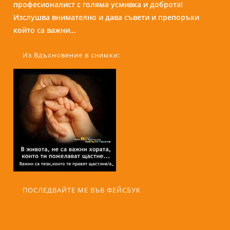
професионалист с голяма усмивка и доброта!
присъствието и усмивката си те кара да се чувстваш
Изслушва внимателно и дава съвети и препоръки
спокойно и уютно сякаш си на кафе с приятелка....
който са важни...
Из Вдъхновение в снимки:
ПОСЛЕДВАЙТЕ МЕ ВЪВ ФЕЙСБУК