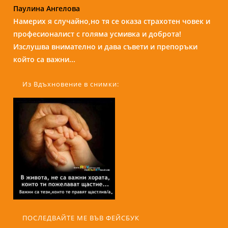
Паулина Ангелова
Надежда Б.
Намерих я случайно,но тя се оказа страхотен човек и
Бори е изключителен човек и специалист. С
професионалист с голяма усмивка и доброта!
присъствието и усмивката си те кара да се чувстваш
Изслушва внимателно и дава съвети и препоръки
спокойно и уютно сякаш си на кафе с приятелка....
който са важни...
Из Вдъхновение в снимки:
ПОСЛЕДВАЙТЕ МЕ ВЪВ ФЕЙСБУК