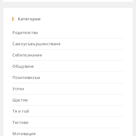
Категории
Родителство
Самоусъвършенстване
Себепознание
Общуване
Позитивизъм
Успех
Щастие
Тя и той
Тестове
Мотивация