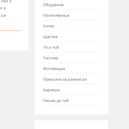
Това е
Общуване
я в
към
Позитивизъм
Успех
Щастие
Тя и той
Тестове
Мотивация
Приказки за размисъл
Кариера
Писма до теб