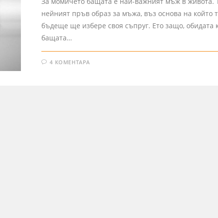
За момичето бащата е най-важният мъж в живота. 
нейният пръв образ за мъжа, въз основа на който т
бъдеще ще избере своя съпруг. Ето защо, обидата 
бащата…
4 КОМЕНТАРА