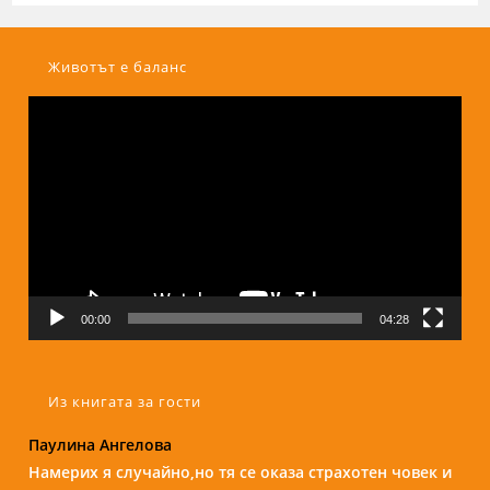
Животът е баланс
Видео
00:00
04:28
Из книгата за гости
Паулина Ангелова
Надежда Б.
Намерих я случайно,но тя се оказа страхотен човек и
Бори е изключителен човек и специалист. С