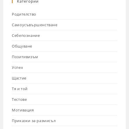
Категории
Родителство
Самоусъвършенстване
Себепознание
Общуване
Позитивизъм
Успех
Щастие
Тя и той
Тестове
Мотивация
Приказки за размисъл