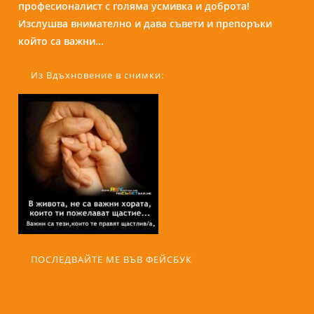
професионалист с голяма усмивка и доброта!
присъствието и усмивката си те кара да се чувстваш
Изслушва внимателно и дава съвети и препоръки
спокойно и уютно сякаш си на кафе с приятелка....
който са важни...
Из Вдъхновение в снимки:
ПОСЛЕДВАЙТЕ МЕ ВЪВ ФЕЙСБУК