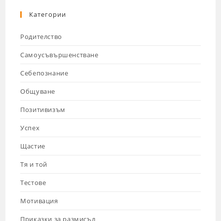
Категории
Родителство
Самоусъвършенстване
Себепознание
Общуване
Позитивизъм
Успех
Щастие
Тя и той
Тестове
Мотивация
Приказки за размисъл