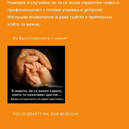
Намерих я случайно,но тя се оказа страхотен човек и
Бори е изключителен човек и специалист. С
професионалист с голяма усмивка и доброта!
присъствието и усмивката си те кара да се чувстваш
Изслушва внимателно и дава съвети и препоръки
спокойно и уютно сякаш си на кафе с приятелка....
който са важни...
Из Вдъхновение в снимки:
ПОСЛЕДВАЙТЕ МЕ ВЪВ ФЕЙСБУК