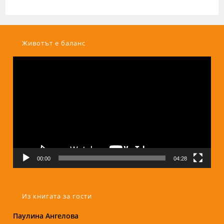
Животът е баланс
Видео
00:00
04:28
Из книгата за гости
Паулина Ангелова
Надежда Б.