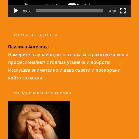
00:00
04:28
Из книгата за гости
Надежда Б.
Бори е изключителен човек и специалист. С
присъствието и усмивката си те кара да се чувстваш
спокойно и уютно сякаш си на кафе с приятелка....
Из Вдъхновение в снимки: