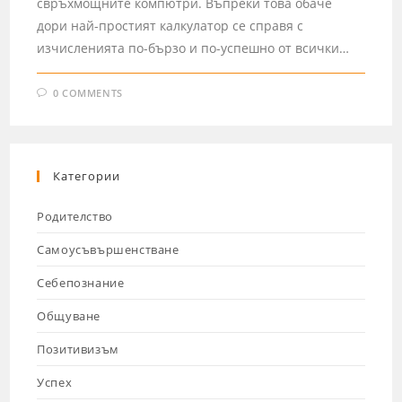
свръхмощните компютри. Въпреки това обаче
дори най-простият калкулатор се справя с
изчисленията по-бързо и по-успешно от всички…
0 COMMENTS
Категории
Родителство
Самоусъвършенстване
Себепознание
Общуване
Позитивизъм
Успех