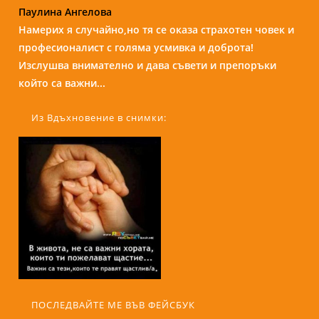
Паулина Ангелова
Надежда Б.
Намерих я случайно,но тя се оказа страхотен човек и
Бори е изключителен човек и специалист. С
професионалист с голяма усмивка и доброта!
присъствието и усмивката си те кара да се чувстваш
Изслушва внимателно и дава съвети и препоръки
спокойно и уютно сякаш си на кафе с приятелка....
който са важни...
Из Вдъхновение в снимки:
ПОСЛЕДВАЙТЕ МЕ ВЪВ ФЕЙСБУК