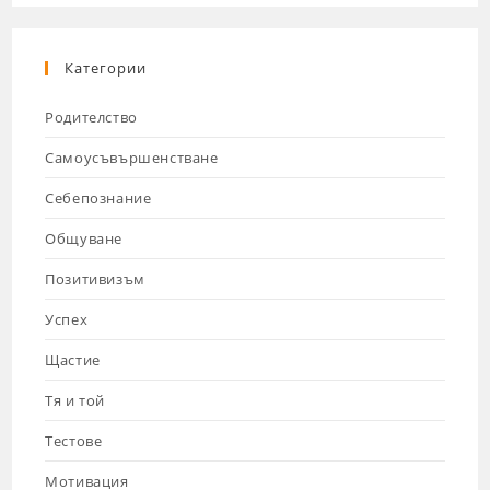
Категории
Родителство
Самоусъвършенстване
Себепознание
Общуване
Позитивизъм
Успех
Щастие
Тя и той
Тестове
Мотивация