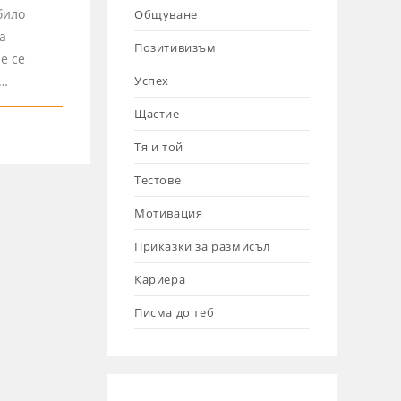
било
Общуване
а
Позитивизъм
е се
и…
Успех
Щастие
Тя и той
Тестове
Мотивация
Приказки за размисъл
Кариера
Писма до теб