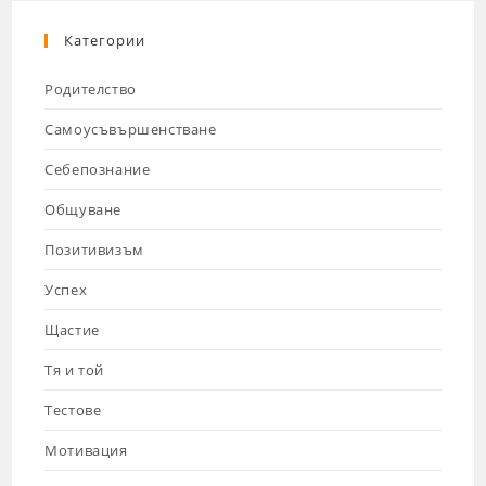
Категории
Родителство
Самоусъвършенстване
Себепознание
Общуване
Позитивизъм
Успех
Щастие
Тя и той
Тестове
Мотивация