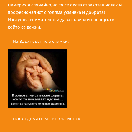
Бори е изключителен човек и специалист. С
присъствието и усмивката си те кара да се чувстваш
спокойно и уютно сякаш си на кафе с приятелка....
Из Вдъхновение в снимки:
ПОСЛЕДВАЙТЕ МЕ ВЪВ ФЕЙСБУК