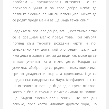
проблем – пренатоварен интелект. Те са
прекалено умни и за свое добро искат да
развият емоционалния си потенциал. Искат да
се родят преди мен и аз ще бъда техен син.“
Водачът ги познава добре, всъщност тъкмо с тях
се е срещнал малко преди това. Той хвърля
поглед към техните рождени карти и по-
специално към дома, който определя дали ще
има деца в живота им, за да види как може да се
впише ученият като тяхно дете. Накрая се
усмихва: „Добре, ще се родиш в тяло, което има
три от двадесет и първата хромозома. Ще се
родиш със синдрома на Даун. Коефициен­тът ти
на интелигентност ще бъде една трета от това,
което е бил в току-що приключилия ти живот,
ще бъдеш емоционален гений. Ще усещаш
всичко, през което минават другите хора, но