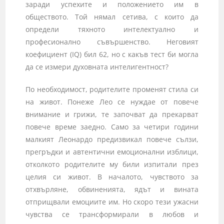
заради успехите и положението им в
обществото. Той нямал сетива, с които да
определи тяхното интелектуално и
професионално съвършенство. Неговият
коефициент (IQ) бил 62, но с какъв тест би могла
да се измери духовната интелигентност?
По необходимост, родителите променят стила си
на живот. Понеже Лео се нуждае от повече
внимание и грижи, те започват да прекарват
повече време заедно. Само за четири години
малкият Леонардо предизвикал повече сълзи,
прегръдки и автентични емоционални изблици,
отколкото родителите му били изпитали през
целия си живот. В началото, чувството за
отхвърляне, обвиненията, ядът и вината
отприщвали емоциите им. Но скоро тези ужасни
чувства се трансформирали в любов и