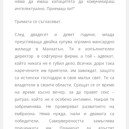
няма да имаш капацитета да комуникираш
интелектуално. Приемаш ли?“
Тримата се съгласяват.
След двадесет и девет години, млада
преуспяваща двойка купува огромно мансардно
жилище в Манхатън. Тя е изпълнителен
директор в софтуерна фирма, а той – адвокат,
който никога не е губил дело. Всички, дори така
наречените им приятели, им завиждат, защото
са истински господари в своя малък свят. Те са
владетели в своите области. Срещат се от време
на време късно вечер, за да правят секс –
ритуал, който не е особено интимен. Накрая тя
забременява. Не проверяват развитието на
ембриона. Няма нужда, нали и двамата са
победители. Самоувереността замъглява
преценката им. Планират да кръстят