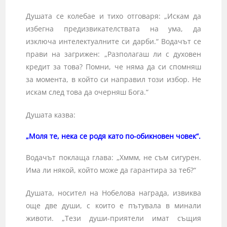
Душата се колебае и тихо отговаря: „Искам да
избегна предизви­кателствата на ума, да
изключа интелектуалните си дарби.“ Водачът се
прави на загрижен: „Разполагаш ли с духовен
кредит за това? Помни, че няма да си спомняш
за момента, в който си направил този избор. Не
искам след това да очерняш Бога.“
Душата казва:
„Моля те, нека се родя като по-обикновен човек“.
Водачът поклаща глава: „Хммм, не съм сигурен.
Има ли някой, който може да гарантира за теб?“
Душата, носител на Нобелова награда, извиква
още две души, с които е пътувала в минали
животи. „Тези души-приятели имат същия