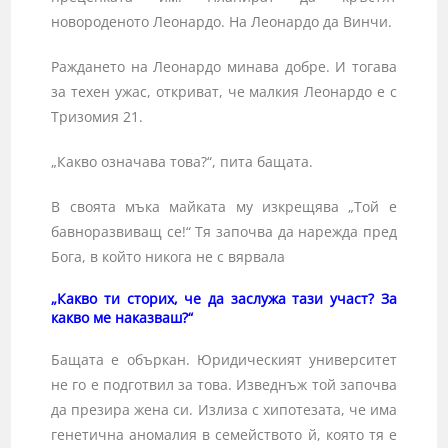
новороденото Леонардо. На Леонардо да Винчи.
Раждането на Леонардо минава добре. И тогава
за техен ужас, откриват, че
малкия Леонардо е с
Тризомия 21.
„Какво означава това?“, пита бащата.
В своята мъка майката му изкрещява „Той е
бавноразвиващ се!“ Тя започва да нарежда пред
Бога, в който никога не с вярвала
„Какво ти сторих, че да заслужа тази участ? За
какво ме наказваш?“
Бащата е объркан. Юридическият университет
не го е подготвил за това. Изведнъж той започва
да презира жена си. Излиза с хипотезата, че има
генетична аномалия в семейството й, която тя е