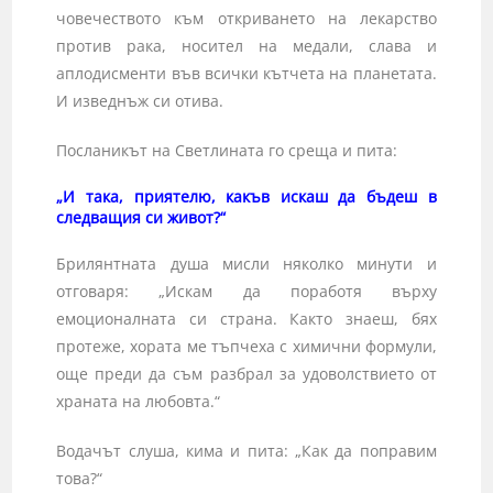
човечеството към откриването на лекарство
против рака, носител на медали, слава и
аплодисменти във всички кътчета на планетата.
И изведнъж си отива.
Посланикът на Светлината го среща и пита:
„И така, приятелю, какъв искаш да бъдеш в
следващия си живот?“
Брилянтната душа мисли няколко минути и
отговаря: „Искам да поработя върху
емоционалната си страна. Както знаеш, бях
протеже, хората ме тъпчеха с химични формули,
още преди да съм разбрал за удоволствието от
храната на любовта.“
Водачът слуша, кима и пита: „Как да поправим
това?“