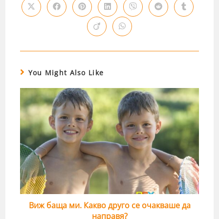
You Might Also Like
Виж баща ми. Какво друго се очакваше да
направя?