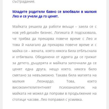
състрадание.
Младите родители бавно се влюбвали в малкия
Лео и се учели да го ценят.
Майката решила да работи вкъщи – заела се с
нов уеб-дизайн бизнес. Логиката й подсказвала,
че трябва да прекарва повече време с Лео и
това й налагало да прекарва повече време и с
майка си – жената, която някога била отблъснала
и отбягвала. Обединени от идеята да се грижат
за детето, дъщерята и майката започнали да се
ценят една друга, нещо което, някога било
смятано за невъзможно. Такава била магията на
малкия Леонардо. Това, което
високоинтелигентни­ят психоаналитик на
майката не можел да поправи в продължение на
стотици часове, Лео поправил с усмивка.