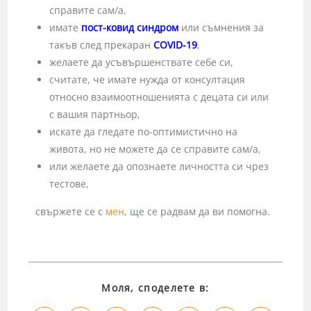
справите сам/а,
имате
пост-ковид синдром
или съмнения за
такъв след прекаран
COVID-19
,
желаете да усъвършенствате себе си,
считате, че имате нужда от консултация
относно взаимоотношенията с децата си или
с вашия партньор,
искате да гледате по-оптимистично на
живота, но не можете да се справите сам/а,
или желаете да опознаете личността си чрез
тестове,
свържете се с
мен
, ще се радвам да ви помогна.
Моля, споделете в: