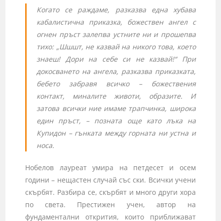
Когато се раждаме, разказва една хубава
кабалистична приказка, божествен ангел с
огнен пръст залепва устните ни и прошепва
тихо: „Шшшт, не казвай на никого това, което
знаеш! Дори на себе си не казвай!“ При
докосването на ангела, разказва приказката,
бебето забравя всичко – божествения
контакт, миналите животи, образите. И
затова всички ние имаме трапчинка, широка
един пръст, – позната още като лъка на
Купидон – гънката между горната ни устна и
носа.
Нобелов лауреат умира на петдесет и осем
години – нещастен случай със ски. Всички учени
скърбят. Разбира се, скърбят и много други хора
по света. Престижен учен, автор на
фундаментални открития, които приближават