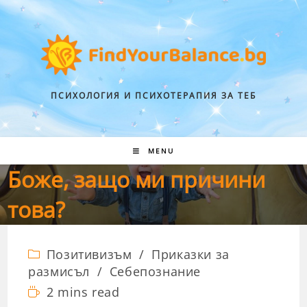
ПСИХОЛОГИЯ И ПСИХОТЕРАПИЯ ЗА ТЕБ
MENU
Боже, защо ми причини
това?
Позитивизъм
/
Приказки за
размисъл
/
Себепознание
2 mins read