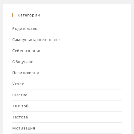
Категории
Родителство
Самоусъвършенстване
Себепознание
Общуване
Позитивизъм
Успех
Щастие
Тя и той
Тестове
Мотивация