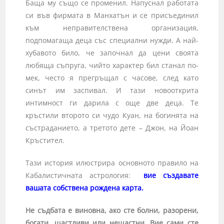
Баща му също се променил. Напуснал работата
си във фирмата в Манхатън и се присъединил
към неправителствена организация,
подпомагаща деца със специални нужди. А най-
хубавото било, че започнал да цени своята
любяща съпруга, чийто характер бил станал по-
мек, често я прегръщал с часове, след като
синът им заспивал. И тази новооткрита
интимност ги дарила с още две деца. Те
кръстили второто си чудо Куан, на богинята на
състраданието, а третото дете – Джон, на Йоан
Кръстител.
Тази история илюстрира основното правило на
Кабалистичната астрология:
вие създавате
вашата собствена рождена карта.
Не съдбата е виновна, ако сте болни, разорени,
богати, щастливи или нещастни. Вие сами сте