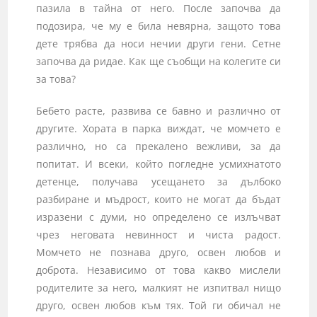
пазила в тайна от него. После започва да
подозира, че му е била невярна, защото това
дете трябва да носи нечии други гени. Сетне
започва да ридае. Как ще съобщи на колегите си
за това?
Бебето расте, развива се бавно и различно от
другите. Хората в парка виждат, че момчето е
различно, но са прекалено вежливи, за да
попитат. И всеки, който погледне усмихнатото
детенце, получава усещането за дълбоко
разбиране и мъдрост, които не могат да бъдат
изразени с думи, но определено се излъчват
чрез неговата невинност и чиста радост.
Момчето не познава друго, освен любов и
доброта. Независимо от това какво мислели
родителите за него, малкият не изпитвал нищо
друго, освен любов към тях. Той ги обичал не