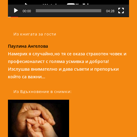
00:00
04:28
Из книгата за гости
Надежда Б.
Бори е изключителен човек и специалист. С
присъствието и усмивката си те кара да се чувстваш
спокойно и уютно сякаш си на кафе с приятелка....
Из Вдъхновение в снимки: