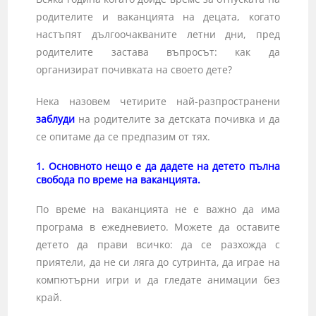
родителите и ваканцията на децата, когато
настъпят дългоочакваните летни дни, пред
родителите застава въпросът: как да
организират почивката на своето дете?
Нека назовем четирите най-разпространени
заблуди
на родителите за детската почивка и да
се опитаме да се предпазим от тях.
1. Основното нещо е да дадете на детето пълна
свобода по време на ваканцията.
По време на ваканцията не е важно да има
програма в ежедневието. Можете да оставите
детето да прави всичко: да се разхожда с
приятели, да не си ляга до сутринта, да играе на
компютърни игри и да гледате анимации без
край.