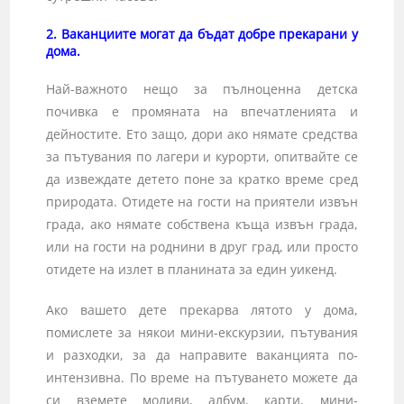
2. Ваканциите могат да бъдат добре прекарани у
дома.
Най-важното нещо за пълноценна детска
почивка е промяната на впечатленията и
дейностите. Ето защо, дори ако нямате средства
за пътувания по лагери и курорти, опитвайте се
да извеждате детето поне за кратко време сред
природата. Отидете на гости на приятели извън
града, ако нямате собствена къща извън града,
или на гости на роднини в друг град, или просто
отидете на излет в планината за един уикенд.
Ако вашето дете прекарва лятото у дома,
помислете за някои мини-екскурзии, пътувания
и разходки, за да направите ваканцията по-
интензивна. По време на пътуването можете да
си вземете моливи, албум, карти, мини-