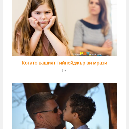
Когато вашият тийнейджър ви мрази