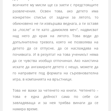
всичките му мисли ще са заети с предстоящите
развлечения. Освен това, ако детето има
конкретен списък от задачи за лятото, то
обикновено не ги извършва веднага, а ги оставя
за „после“ и те като „дамоклев меч“, надвисват
над него до края на лятото. Това води до
допълнителна тревога, която не позволява на
детето да се отпусне, да се наслаждава на
почивката. И в резултат на това ученикът няма
да се чувства изобщо отпочинал. Ако наистина
искате да ангажирате детето с нещо, можете да
го направите под формата на съревнователна
игра, в компанията на връстници.
Това не важи за четенето на книги. Четенето –
това е една дейност сама по себе си
завладяваща и за нея трябва винаги да се
намира време.