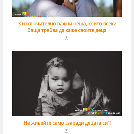
3 изключително важни неща, които всеки
баща трябва да каже своите деца
Не живейте само „заради децата си“!