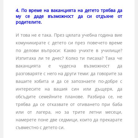
4. По време на ваканцията на детето трябва да
му се даде възможност да си отдъхне от
родителите.
И това не е така. През цялата учебна година вие
комуникирате с детето си през повечето време
по делови въпроси: Какво учихте в училище?
Изпитаха ли те днес? Колко ти писаха? Така че
ваканцията е чудесна възможност да
разговаряте с него на други теми: да говорите за
вашите хобита и да се запознаете по-добре с
интересите на вашия син или дъщеря, да
обсъдите семейните планове. Разбира се, не
трябва да се отказвате от отиването при баба
или от лагера, но за трите летни месеци,
намерете поне две седмици, които да прекарате
съвместно с детето си.