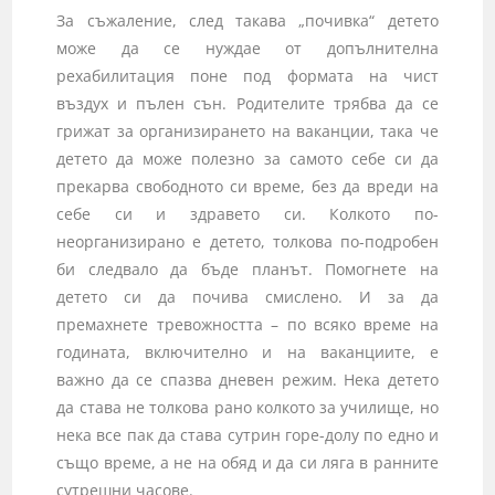
За съжаление, след такава „почивка“ детето
може да се нуждае от допълнителна
рехабилитация поне под формата на чист
въздух и пълен сън. Родителите трябва да се
грижат за организирането на ваканции, така че
детето да може полезно за самото себе си да
прекарва свободното си време, без да вреди на
себе си и здравето си. Колкото по-
неорганизирано е детето, толкова по-подробен
би следвало да бъде планът. Помогнете на
детето си да почива смислено. И за да
премахнете тревожността – по всяко време на
годината, включително и на ваканциите, е
важно да се спазва дневен режим. Нека детето
да става не толкова рано колкото за училище, но
нека все пак да става сутрин горе-долу по едно и
също време, а не на обяд и да си ляга в ранните
сутрешни часове.