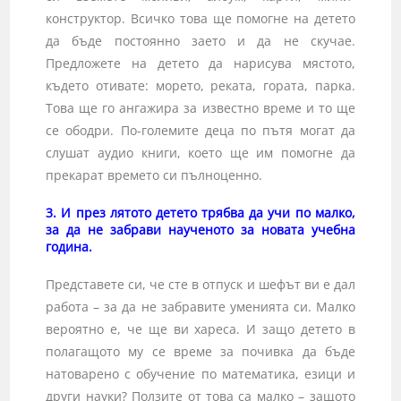
конструктор. Всичко това ще помогне на детето
да бъде постоянно заето и да не скучае.
Предложете на детето да нарисува мястото,
където отивате: морето, реката, гората, парка.
Това ще го ангажира за известно време и то ще
се ободри. По-големите деца по пътя могат да
слушат аудио книги, което ще им помогне да
прекарат времето си пълноценно.
3. И през лятото детето трябва да учи по малко,
за да не забрави наученото за новата учебна
година.
Представете си, че сте в отпуск и шефът ви е дал
работа – за да не забравите уменията си. Малко
вероятно е, че ще ви хареса. И защо детето в
полагащото му се време за почивка да бъде
натоварено с обучение по математика, езици и
други науки? Ползите от това са малко – защото