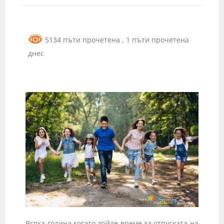
5134 пъти прочетена
, 1 пъти прочетена
днес
Всяка година когато дойде време за отпуската на