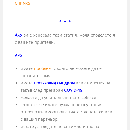
Снимка
* * *
Ако
ви е харесала тази статия, моля споделете я
с вашите приятели.
Ако
имате
проблем
, с който не можете да се
справите сам/а,
имате
пост-ковид синдром
или съмнения за
такъв след прекаран
COVID-19
,
желаете да усъвършенствате себе си,
считате, че имате нужда от консултация
относно взаимоотношенията с децата си или
с вашия партньор,
искате да гледате по-оптимистично на