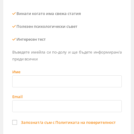
Винаги когато има свежа статия
Полезен психологически съвет
Интересен тест
Въведете имейла си по-долу и ще бъдете информиран/а
преди всички
Име
Email
Запознат/а съм с Политиката на поверителност