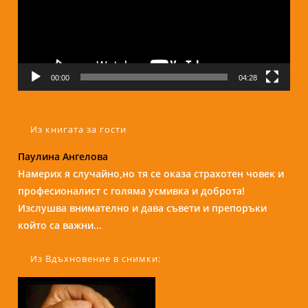
00:00
04:28
Из книгата за гости
Паулина Ангелова
Надежда Б.
Намерих я случайно,но тя се оказа страхотен човек и
Бори е изключителен човек и специалист. С
професионалист с голяма усмивка и доброта!
присъствието и усмивката си те кара да се чувстваш
Изслушва внимателно и дава съвети и препоръки
спокойно и уютно сякаш си на кафе с приятелка....
който са важни...
Из Вдъхновение в снимки: