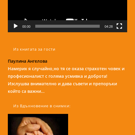
00:00
04:28
Из книгата за гости
Паулина Ангелова
Надежда Б.
Намерих я случайно,но тя се оказа страхотен човек и
Бори е изключителен човек и специалист. С
професионалист с голяма усмивка и доброта!
присъствието и усмивката си те кара да се чувстваш
Изслушва внимателно и дава съвети и препоръки
спокойно и уютно сякаш си на кафе с приятелка....
който са важни...
Из Вдъхновение в снимки: