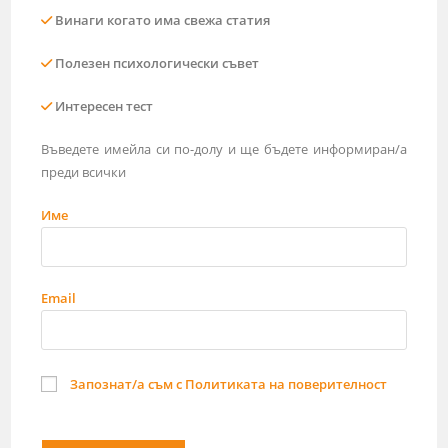
Винаги когато има свежа статия
Полезен психологически съвет
Интересен тест
Въведете имейла си по-долу и ще бъдете информиран/а
преди всички
Име
Email
Запознат/а съм с Политиката на поверителност