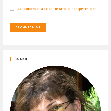
Запознат/а съм с Политиката на поверителност
За мен