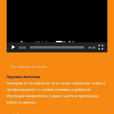
00:00
04:28
Из книгата за гости
Надежда Б.
Бори е изключителен човек и специалист. С
присъствието и усмивката си те кара да се чувстваш
спокойно и уютно сякаш си на кафе с приятелка....
Из Вдъхновение в снимки: