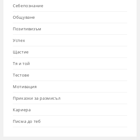
Себепознание
Общуване
Позитивизъм
Успех
Щастие
Тя и той
Тестове
Мотивация
Приказки за размисъл
Кариера
Писма до теб