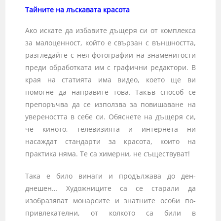
Тайните на лъскавата красота
Ако искате да избавите дъщеря си от комплекса
за малоценност, който е свързан с външността,
разгледайте с нея фотографии на знаменитости
преди обработката им с графични редактори. В
края на статията има видео, което ще ви
помогне да направите това. Такъв способ се
препоръчва да се използва за повишаване на
увереността в себе си. Обяснете на дъщеря си,
че киното, телевизията и интернета ни
насаждат стандарти за красота, които на
практика няма. Те са химерни, не съществуват!
Така е било винаги и продължава до ден-
днешен… Художниците са се старали да
изобразяват монарсите и знатните особи по-
привлекателни, от колкото са били в