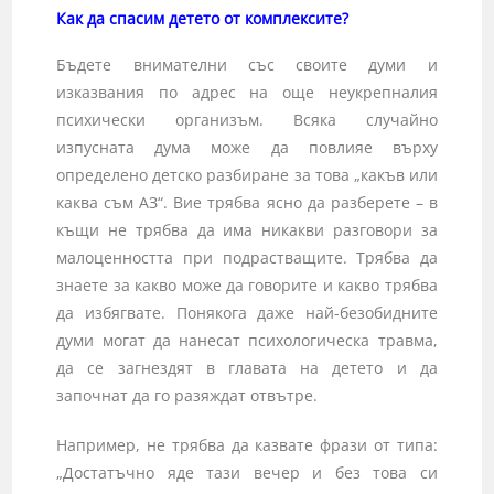
Как да спасим детето от комплексите?
Бъдете внимателни със своите думи и
изказвания по адрес на още неукрепналия
психически организъм. Всяка случайно
изпусната дума може да повлияе върху
определено детско разбиране за това „какъв или
каква съм АЗ“. Вие трябва ясно да разберете – в
къщи не трябва да има никакви разговори за
малоценността при подрастващите. Трябва да
знаете за какво може да говорите и какво трябва
да избягвате. Понякога даже най-безобидните
думи могат да нанесат психологическа травма,
да се загнездят в главата на детето и да
започнат да го разяждат отвътре.
Например, не трябва да казвате фрази от типа:
„Достатъчно яде тази вечер и без това си