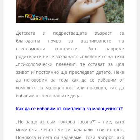
Детската и подрастващата възраст са
благодатна почва за възникването на
всевъзможни комплекси. Ако навреме
родителите не се захванат с „плевенето“ на тези
„психологически плевели“, те остават за цял
живот и постоянно ще преследват детето. Нека
да поговорим за това как да се избавим от
комплекс за малоценност или по-скоро, как да
избавим от него нашите деца.
Как да се избавим от комплекса за малоценност?
„Но защо аз съм толкова грозна?“ – ние, като
момичета, често сме си задавали този въпрос.
Понякога и сега си задаваме този въпрос, ако