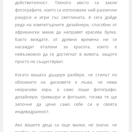
действителност. Тяхното място са заели
фотографите, които са използвали най-различни
ракурси и игри със светлината. А сега дойде
реда на компютърните дизайнери, способни от
африкански макак да направят красива булка.
Както виждате, от древни времена ни се
насаждат еталони за красота, които е
невъзможно да се достигнат в живота, защото
просто не съществуват.
Когато вашата дъщеря разбере, че стилът по
обложките на дисковете е лъжа, че няма
некрасиви хора, а само лоши фотографи,
дизайнери, гримьори и фотошоп, тогава тя ще
започне да цени само себе си и своята
индивидуалност.
Ако вашите деца са още малки, не значи, че