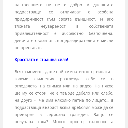
настроението ни не е добро. А днешните
подрастващи се отличават с особена
придирчивост към своята външност. И ако
тяхната неувереност в собствената
привлекателност е абсолютно безпочвена,
девичите сълзи от сърцераздирателните мисли
не престават.
Красотата е страшна сила!
Всяко момиче, даже най-симпатичното, винаги с
големи съмнения разглежда себе си в
огледалото, на снимка или на видео. На някое
ще му се стори, че е твърде дебело или слабо,
на друго – че има няколко петна по лицето… в
подрастваща възраст всяка дреболия може да се
превърне в сериозна трагедия. Защо се
получава така? Много просто, външността