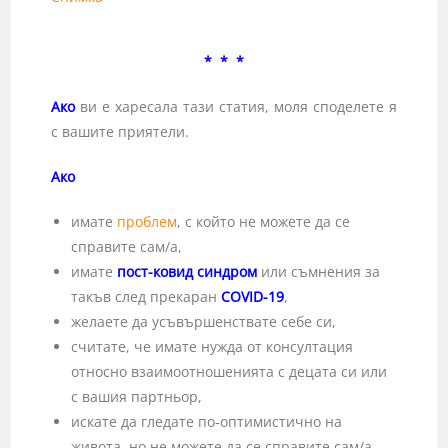
* * *
Ако
ви е харесала тази статия, моля споделете я
с вашите приятели.
Ако
имате
проблем
, с който не можете да се
справите сам/а,
имате
пост-ковид синдром
или съмнения за
такъв след прекаран
COVID
-19
,
желаете да усъвършенствате себе си,
считате, че имате нужда от консултация
относно взаимоотношенията с децата си или
с вашия партньор,
искате да гледате по-оптимистично на
живота, но не можете да се справите сам/а,