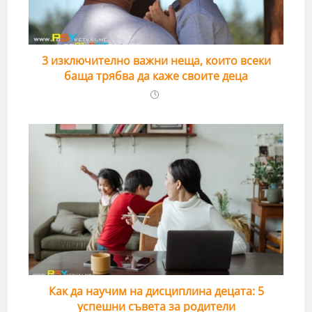
3 изключително важни неща, които всеки
баща трябва да каже своите деца
Как да научим на дисциплина децата: 5
успешни съвета за родители