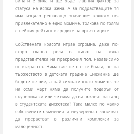
винаги е била и ще бъде главния фактор за
статуса на всяка жена. А за подрастващите тя
има изцяло решаващо значение: колкото по-
привлекателно е едно момиче, толкова по-голям
е нейния рейтинг в средите на връстниците.
Собствената красота играе огромна, даже по-
скоро главна роля в живот на всяка
представителка на прекрасния пол, независимо
от възрастта. Нима вие не сте се бояли, че на
тържеството в детската градина Снежанка ще
бъдете не вие, а най-симпатичното момиче, че
на осми март няма да получите подарък от
съученика си или че няма да ви поканят на танц
в студентската дискотека? Така малко по малко
собствените съмнения и неувереност започват
да прерастват в различни комплекси за
малоценност.