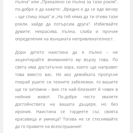
пълна“ или „Прекалено си пълна за тази рокля“,
по-добре е да кажете: „Вредно е да се яде вечер
– ще спиш лошо“ и „На теб няма да ти отива тази
рокля, хайде да потърсим друга“. Избягвайте
думите: некрасива, пълна, слаба и прочие
определения на външната непривлекателност.
Дори детето наистина да е пълно – не
акцентирайте вниманието му върху това. По
света има достатъчно хора, които ще направят
това вместо вас. Но ако девойката пропусне
покрай ушите си техните забележки, то вашите
ще ги запомни – вие сте най-близкият й човек в
нейния живот. По-добре често хвалете
достойнствата на вашата дъщеря, но без
ирония. Наистина се гордеете със своята
красавица и умница? Тогава не се стеснявайте
да го правите на всеослушание!