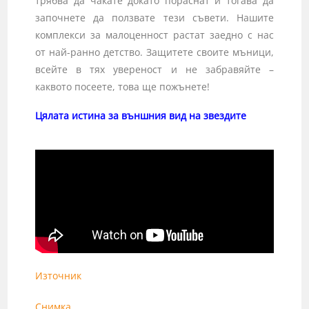
трябва да чакате докато пораснат и тогава да
започнете да ползвате тези съвети. Нашите
комплекси за малоценност растат заедно с нас
от най-ранно детство. Защитете своите мъници,
всейте в тях увереност и не забравяйте –
каквото посеете, това ще пожънете!
Цялата истина за външния вид на звездите
Източник
Снимка