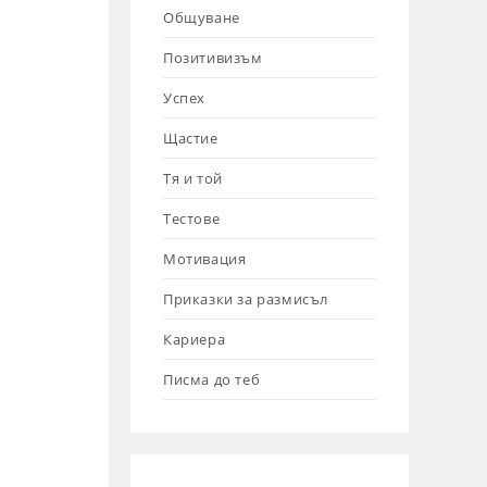
Общуване
Позитивизъм
Успех
Щастие
Тя и той
Тестове
Мотивация
Приказки за размисъл
Кариера
Писма до теб