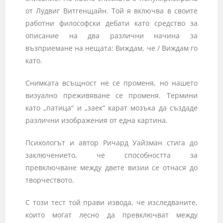
от Лудвиг Витгенщайн. Той я включва в своите
работни философски дебати като средство за
описание на два различни начина за
възприемане на нещата: Виждам, че / Виждам го
като.
Снимката всъщност не се променя, но нашето
визуално преживяване се променя. Термини
като „патица“ и „заек“ карат мозъка да създаде
различни изображения от една картина.
Психологът и автор Ричард Уайзман стига до
заключението, че способността за
превключване между двете визии се отнася до
творчеството.
С този тест той прави извода, че изследваните,
които могат лесно да превключват между