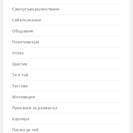
Самоусъвършенстване
Себепознание
Общуване
Позитивизъм
Успех
Щастие
Тя и той
Тестове
Мотивация
Приказки за размисъл
Кариера
Писма до теб