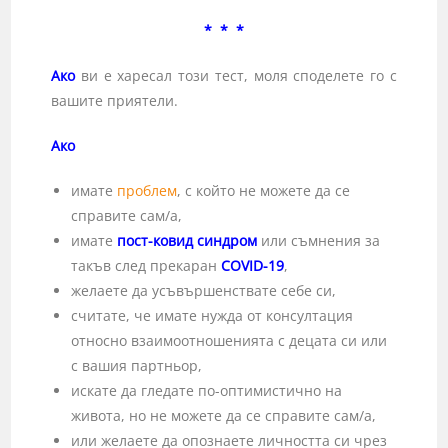
* * *
Ако
ви е харесал този тест, моля споделете го с
вашите приятели.
Ако
имате
проблем
, с който не можете да се
справите сам/а,
имате
пост-ковид синдром
или съмнения за
такъв след прекаран
COVID
-19
,
желаете да усъвършенствате себе си,
считате, че имате нужда от консултация
относно взаимоотношенията с децата си или
с вашия партньор,
искате да гледате по-оптимистично на
живота, но не можете да се справите сам/а,
или желаете да опознаете личността си чрез