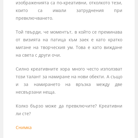
изображенията са по-креативни, отколкото тези,
които са имали затруднения при
превключването.
Той твърди, че моментът, в който се преминава
от визията на патица към заек е като кратко
мигане на творческия ум. Това е като виждане
на света с други очи.
Силно креативните хора много често използват
този талант за намиране на нови обекти. А също
и за намирането на връзка между две
несвързани неща.
Колко бързо може да превключите? Креативни
ли сте?
Снимка