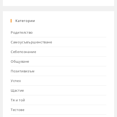
Категории
Родителство
Самоусъвършенстване
Себепознание
Общуване
Позитивизъм
Успех
Щастие
Тя и той
Тестове