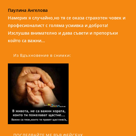
Надежда Б.
Бори е изключителен човек и специалист. С
присъствието и усмивката си те кара да се чувстваш
спокойно и уютно сякаш си на кафе с приятелка....
Из Вдъхновение в снимки:
ПОСЛЕДВАЙТЕ МЕ ВЪВ ФЕЙСБУК