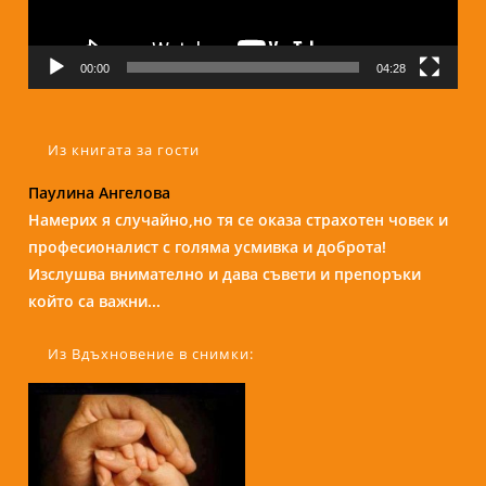
00:00
04:28
Из книгата за гости
Паулина Ангелова
Надежда Б.
Намерих я случайно,но тя се оказа страхотен човек и
Бори е изключителен човек и специалист. С
професионалист с голяма усмивка и доброта!
присъствието и усмивката си те кара да се чувстваш
Изслушва внимателно и дава съвети и препоръки
спокойно и уютно сякаш си на кафе с приятелка....
който са важни...
Из Вдъхновение в снимки: